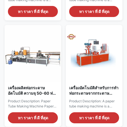
mechanical device that rolls
mechanical device that is
paper into a tube shape. This
specifically designed to roll
หา ราคา ที่ ดี ที่สุด
หา ราคา ที่ ดี ที่สุด
machine has become
paper into a tubular shape. Its
increasingly popular in the
primary purpose is to produce
packaging, printing,
paper tubes that are widely
papermaking and other
used in various industries such
industries. Through processes
as printing, packaging and
such as paper gluing, winding,
papermaking. These tubes are
and cutting, the machine
created ...
produces ...
เครื่องผลิตท่อกระดาษ
เครื่องอัตโนมัติสําหรับการทํา
อัตโนมัติ ความจุ 50-60 ท่อ/
ท่อกระดาษจากกระดาษ
นาที และช่วงความกว้าง 25-
กระดาษสีขาว 50-60 ท่อ/
Product Description: Paper
Product Description: A paper
120 มม
นาที
Tube Making Machine Paper
tube making machine is a
tube making machine is a
mechanical device that allows
mechanical device that is used
you to convert paper into a
หา ราคา ที่ ดี ที่สุด
หา ราคา ที่ ดี ที่สุด
to roll paper into a tube shape.
tubular shape. It finds its
This machine is highly valued
widespread use in different