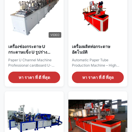
sided force, ...
0-30 m/min Host Power 7.5kW
+ 4...
VIDEO
เครื่องช่องกระดาษ U
เครื่องผลิตท่อกระดาษ
กระดาษแข็ง U รูปร่าง
อัตโนมัติ
หัตถกรรมกระดาษป้องกัน
Paper U Channel Machine
Automatic Paper Tube
ขอบมุมกระดาษเครื่องทำ
Professional cardboard U-
Production Machine – High
บอร์ด
shape craft paper edge
Efficiency Customizable
protector and paper corner
Overview The Automatic Paper
หา ราคา ที่ ดี ที่สุด
หา ราคา ที่ ดี ที่สุด
board making machine
Tube Production Machine
designed for industrial
converts paper rolls into sturdy,
manufacturing applications.
precise tubular cores for
Technical Specifications Paper
packaging, printing, and
Angle Protection Specification
industrial applications. This
Width: 20-100mmThickness ×
integrated system combines
Length: 50-9000mm
gluing, winding, and cutting ...
Production Speed 0-30 ...