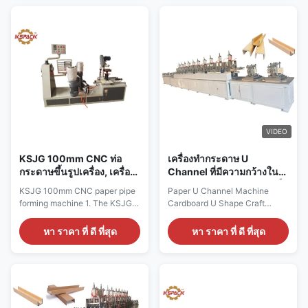
this product output power, and
According to different paper
has adjustable speed function.
tube, tube speed between 0-25
3.The main engine is WP0155
(m / min). 3. No resistance four
reducer, this reducer runs
machine so that the paper tube
smoothly and ...
strength has been ...
VIDEO
KSJG 100mm CNC ท่อ
เครื่องทํากระดาษ U
กระดาษขึ้นรูปเครื่อง, เครื่อง
Channel ที่มีความกว้างใน
ทำ Core
การทํางาน 100 มม ความเร็ว
KSJG 100mm CNC paper pipe
Paper U Channel Machine
60 เมตรต่อนาที และควบคุม
forming machine 1. The KSJG
Cardboard U Shape Craft
ด้วยตัวเลขสําหรับการทํา
100mm PLC touch screen
Paper Edge Protector Paper
กระดาษ U Shape Corner
automatic paper tube making
Corner Board Making Machine
หา ราคา ที่ ดี ที่สุด
หา ราคา ที่ ดี ที่สุด
Board
machine adjusts the seat below
for industrial packaging
the swing arm has three
applications. Technical
spherical support columns,
Specifications Paper Angle
thereby increasing the stability
Protection Specification Width:
of the swing arm, reducing the
20-100mmThickness * Length:
lower drive bearing the single-
50-9000mm Production Speed