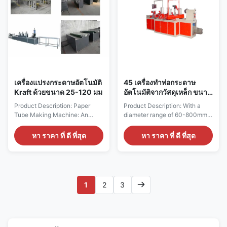
coils, wires, and ...
กระดาษกระดาษกระดาษ
กระดาษกระดาษกระดาษ
กระดาษกระดาษกระดาษ
กระดาษกระดาษกระดาษ
กระดาษกระดาษกระดาษ
กระดาษกระดาษกระดาษ
กระดาษ
เครื่องแปรงกระดาษอัตโนมัติ
45 เครื่องทําท่อกระดาษ
Kraft ด้วยขนาด 25-120 มม
อัตโนมัติจากวัสดุเหล็ก ขนาด
1600 มม ความเร็วการผลิต
Product Description: Paper
Product Description: With a
0-10 เมตรต่อนาที
Tube Making Machine: An
diameter range of 60-800mm,
Integral Part of Packaging and
this machine can produce
Printing Industries When it
paper tubes of varying sizes. It
หา ราคา ที่ ดี ที่สุด
หา ราคา ที่ ดี ที่สุด
comes to packaging and
also has a thickness range of
printing industries, the paper
2-15mm, making it versatile
tube making machine is
and capable of producing tubes
considered as an indispensable
for a wide range of
tool. This mechanical
applications. The Tube Length
1
2
3
equipment rolls paper into a
Range is also flexible, with the
tube shape that serves as the ...
ability to ...