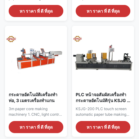
The host two adjustable
feature: 1. Applicable paper
pedestal arm below each of the
tube diameter ¢ 76-152mm;
หา ราคา ที่ ดี ที่สุด
หา ราคา ที่ ดี ที่สุด
three spherical support column,
tube thickness of 3-15mm;
thereby increasing the stability
cutter blade alloy blade, with
of the swing arm, reducing the
cutting speed, cutting the end
lower drive bearing single-
smooth, cutting the exact size
sided force, thereby enhancing
and other functions. 2. Paper
the service life of parts. 9. The
tube cutting the shortest length
...
of ...
กระดาษอัตโนมัติเครื่องทำ
PLC หน้าจอสัมผัสเครื่องทำ
ท่อ, 3 เมตรเครื่องทำแกน
กระดาษอัตโนมัติรุ่น KSJG -
200
3m paper core making
KSJG-200 PLC touch screen
machinery 1. CNC, light control
automatic paper tube making
two fixed-length mode, make
machine 1. For paper tube
the operation more convenient
diameter Ø30-200mm; paper
หา ราคา ที่ ดี ที่สุด
หา ราคา ที่ ดี ที่สุด
and faster. 2. The main motor
tube thickness of 1-15mm
Shanghai strong speed (15kw),
paper tube production. 2.