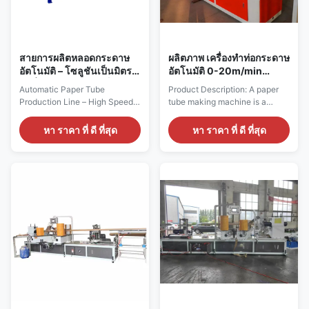
สายการผลิตหลอดกระดาษ
ผลิตภาพ เครื่องทําท่อกระดาษ
อัตโนมัติ – โซลูชันเป็นมิตร
อัตโนมัติ 0-20m/min
ต่อสิ่งแวดล้อมความเร็วสูง
ความเร็วแปร
Automatic Paper Tube
Product Description: A paper
Production Line – High Speed
tube making machine is a
Eco-Friendly Solution The
mechanical device that is
paper tube making machine is
designed to roll paper into a
หา ราคา ที่ ดี ที่สุด
หา ราคา ที่ ดี ที่สุด
a mechanical device designed
tube shape. This piece of
to roll paper into tube shapes,
equipment is utilized in a
widely used in packaging,
variety of industries such as
printing, and papermaking
packaging, printing,
industries. This automated
papermaking, and others. The
solution produces durable
machine is responsible for
tubes of various sizes to ...
producing paper tubes of ...