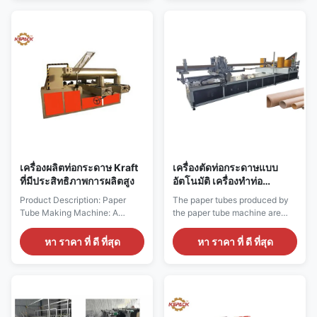
in packaging, printing, and
industries, including printing,
papermaking industries. The
papermaking, packaging, etc.
machine produces tubes of
The machine uses techniques
different sizes, which act as
such as paper gluing, winding,
support for ...
and cutting ...
เครื่องผลิตท่อกระดาษ Kraft
เครื่องตัดท่อกระดาษแบบ
ที่มีประสิทธิภาพการผลิตสูง
อัตโนมัติ เครื่องทําท่อ
กระดาษกระดาษกระดาษ
Product Description: Paper
The paper tubes produced by
กระดาษกระดาษกระดาษ
Tube Making Machine: A
the paper tube machine are
กระดาษกระดาษกระดาษ
Mechanical Innovation A paper
used in various industries, such
กระดาษกระดาษกระดาษ
tube making machine is a
as chemical fiber industry
หา ราคา ที่ ดี ที่สุด
หา ราคา ที่ ดี ที่สุด
กระดาษกระดาษกระดาษ
mechanical equipment that
tubes, film industry tubes,
กระดาษกระดาษกระดาษ
plays a crucial role in various
printing industry tubes, paper
กระดาษกระดาษกระดาษ
industries. Its main function is
industry tubes, leather industry
กระดาษกระดาษกระดาษ
to roll paper into a tube shape,
tubes, food packaging tubes,
กระดาษกระดาษกระดาษ
which serves as the core
construction industry tubes,
กระดาษกระดาษกระดาษ
support for products such as
exhibition industry tubes, etc. ...