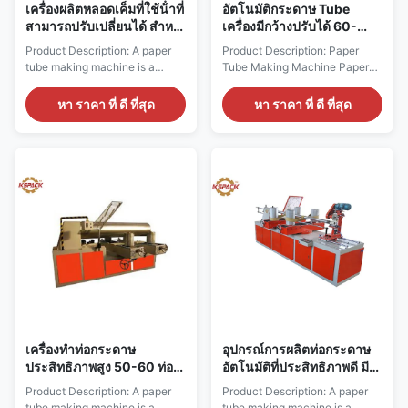
เครื่องผลิตหลอดเค็มที่ใช้น้ําที่
อัตโนมัติกระดาษ Tube
สามารถปรับเปลี่ยนได้ สําห
เครื่องมีกว้างปรับได้ 60-
รับหลอดกระดาษขนาด 20-
800mm
Product Description: A paper
Product Description: Paper
500 มม ความเร็ว 0-100m/
tube making machine is a
Tube Making Machine Paper
นาที
mechanical equipment that is
tube making machine is a
used for rolling paper into tube
mechanical equipment that
หา ราคา ที่ ดี ที่สุด
หา ราคา ที่ ดี ที่สุด
shapes. This equipment is
rolls paper into a tube shape.
widely used in packaging,
This machine finds its
printing, papermaking, and
application in a variety of
various other industries. The
industries such as packaging,
machine produces paper tubes
printing, papermaking and
of different specifications,
many others. The primary
which serve as ...
function of this machine is to ...
เครื่องทําท่อกระดาษ
อุปกรณ์การผลิตท่อกระดาษ
ประสิทธิภาพสูง 50-60 ท่อ/
อัตโนมัติที่ประสิทธิภาพดี มี
นาที
ขนาดท่อขนาด 25-120 มม.
Product Description: A paper
Product Description: A paper
tube making machine is a
tube making machine is a