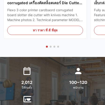
corrugated เครื่องตัดสล็อตเตอร์ Die Cutter
เย็บก
กับมีด
Flexo 3 color printer cardbaord corrugated
Fully a
board slotter die cutter with knives machine 1.
Featur
Machine photos 2. Technical parameter MODEL
stitchi
GSYM Series High Speed Printer Slotter PRINTER
control
COLOR 4 COLOR MNACHINE SIZE WALL BOARD
the ord
หา ราคา ที่ ดี ที่สุด
TO WALL BOARD SIZE
can sto
2000/2200/2400/2600/2800/3000MM
servo m
MACHINE DESIGN SPEED 200PCS ...
2,012
100~120
ปีที่ก่อตั้ง
พนักงาน